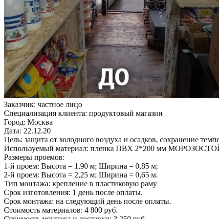
Заказчик:
частное лицо
Специализация клиента:
продуктовый магазин
Город:
Москва
Дата:
22.12.20
Цель:
защита от холодного воздуха и осадков, сохранение тем
Используемый материал:
пленка ПВХ 2*200 мм МОРОЗОСТ
Размеры проемов:
1-й проем:
Высота = 1,90 м; Ширина = 0,85 м;
2-й проем:
Высота = 2,25 м; Ширина = 0,65 м.
Тип монтажа:
крепление в пластиковую раму
Срок изготовления:
1 день после оплаты.
Срок монтажа:
на следующий день после оплаты.
Стоимость материалов:
4 800 руб.
Стоимость монтажа и доставки:
3 250 руб.